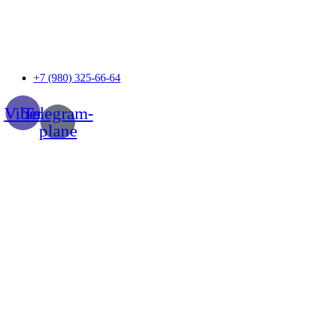
Перейти
к
содержимому
+7 (980) 325-66-64
Viber
Telegram-
plane