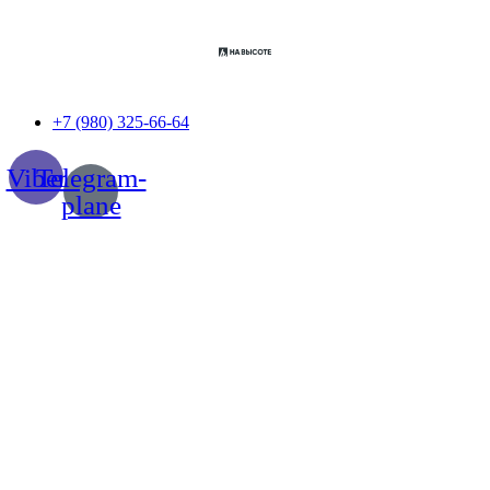
Перейти
к
содержимому
+7 (980) 325-66-64
Viber
Telegram-
plane