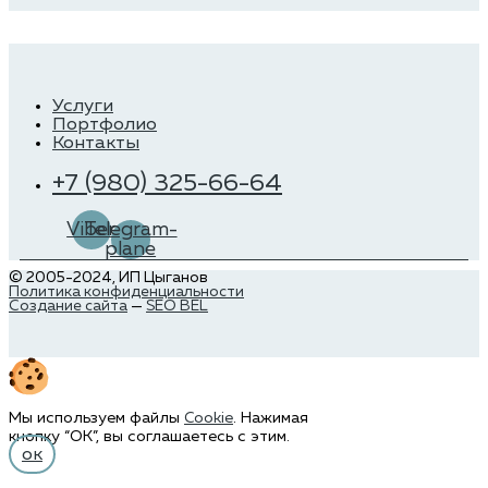
Услуги
Портфолио
Контакты
+7 (980) 325-66-64
Viber
Telegram-
plane
© 2005-2024, ИП Цыганов
Политика конфиденциальности
Создание сайта
—
SEO BEL
Мы используем файлы
Cookie
. Нажимая
кнопку “ОК”, вы соглашаетесь с этим.
ок