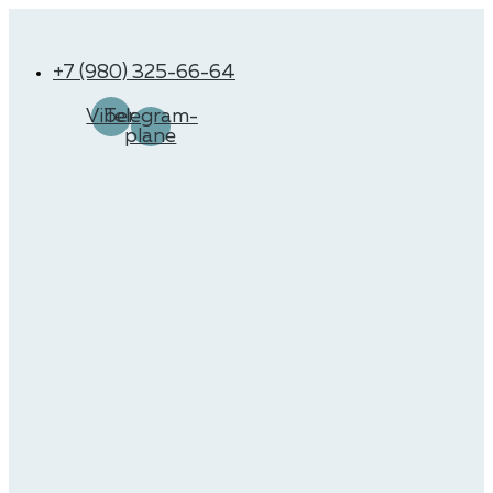
Перейти
к
содержимому
+7 (980) 325-66-64
Viber
Telegram-
plane