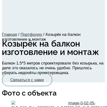
Главная
/
Портфолио
/
Козырёк на балкон
изготовление и монтаж
Козырёк на балкон
изготовление и монтаж
Балкон 1.5*5 метров спроектировали без козырька, на
деле это оказалось не очень удобно. Пришлось
убирать недочёты проектировщика.
Связаться с нами
Фото с объекта