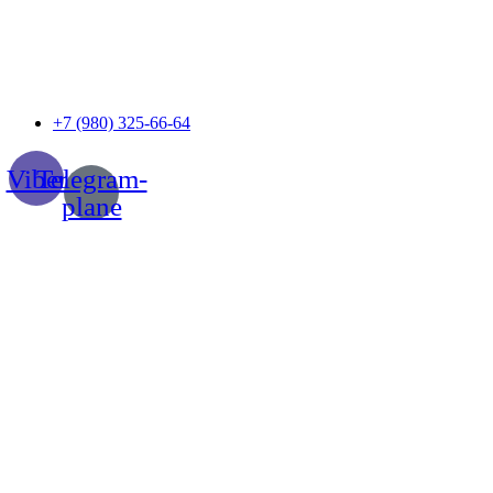
Перейти
к
содержимому
+7 (980) 325-66-64
Viber
Telegram-
plane