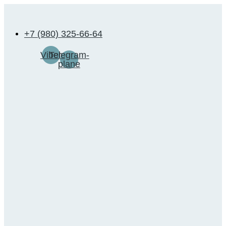
Перейти
к
содержимому
+7 (980) 325-66-64
Viber
Telegram-
plane